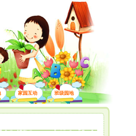
地
家园互动
班级园地