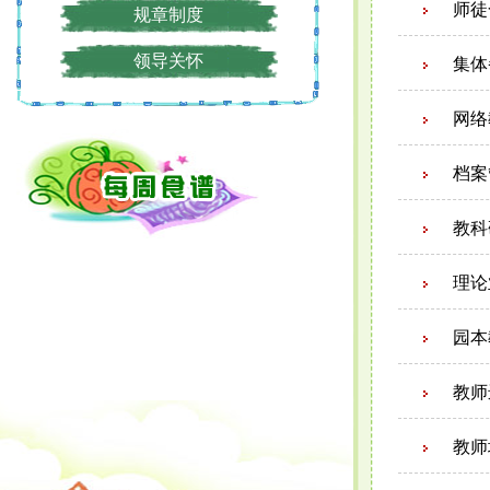
师徒
规章制度
集体
领导关怀
网络
档案
教科
理论
园本
教师
教师